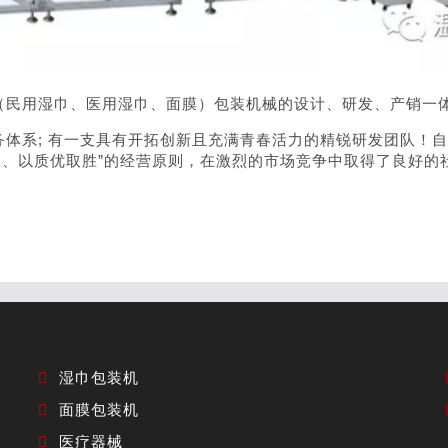
（民用湿巾、医用湿巾、面膜）包装机械的设计、研发、产销一
体系; 有一支具有开拓创新且充满青春活力的精锐研发团队！自
道、以质优取胜”的经营原则，在激烈的市场竞争中取得了良好的
湿巾包装机
面膜包装机
医疗器械