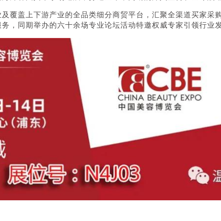
业及覆盖上下游产业的全品类细分商贸平台，汇聚全渠道买家采
服务，同期举办的六十余场专业论坛活动特邀权威专家引领行业