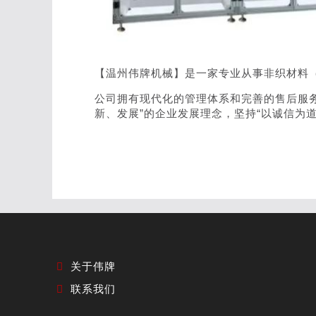
【温州伟牌机械】是一家专业从事非织材料
公司拥有现代化的管理体系和完善的售后服务
新、发展”的企业发展理念，坚持“以诚信为
关于伟牌
联系我们