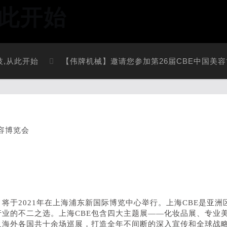
从此开始
技,从此开始
【伟牌机械】邀请您参加第26届CBE中国美
容博览会
）将于2021年在上海浦东新国际博览中心举行。上海CBE是亚
业的不二之选。上海CBE包含四大主题展——化妆品展、专业
及海外各国共十余场巡展，打造全年不间断的深入宣传和全球战