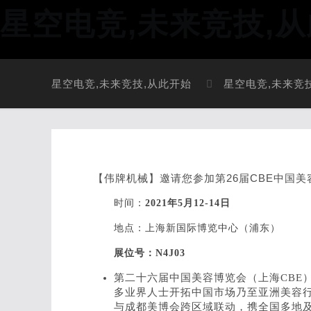
星空电竞,未来竞技,
星空电竞,未来竞技,从此开始
星空电竞,未来竞
【伟牌机械】邀请您参加第26届CBE中国美
时间：
2021年5月12-14日
地点：上海新国际博览中心（浦东）
展位号：
N4J03
第二十六届中国美容博览会（上海CBE
多业界人士开拓中国市场乃至亚洲美容行
与成都美博会跨区域联动，携全国多地