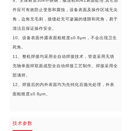
9、主体材质304不锈钢，输送机6061表面处理,其它部
件应可有效防止变形和腐蚀，设备表面及操作区域无尖
角，边角无毛刺，接缝处无可渗漏的缝隙和死角，易于
清洁且保证操作安全。
10、设备表面外露表面粗糙度≤0.8μm，不会出现卫生
死角。
11、整机焊接均采用全自动焊接技术，管道采用无填
充物单面焊双面成型全自动焊接工艺制作。焊接采用全
部满焊。
12、焊接后的内外表面均为先钝化后抛光处理，外表
面粗糙度≤0.8μm。
技术参数