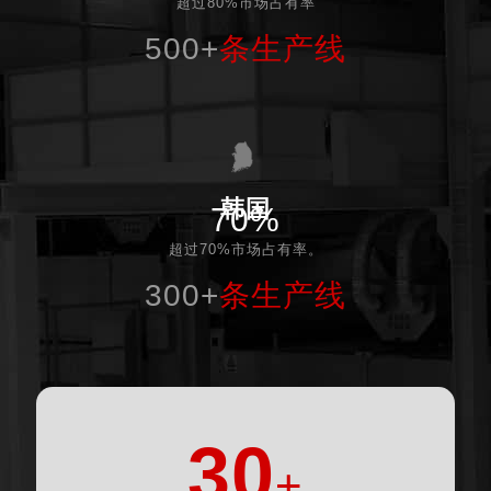
超过80%市场占有率
500+
条生产线
韩国
70%
超过70%市场占有率。
300+
条生产线
30
+