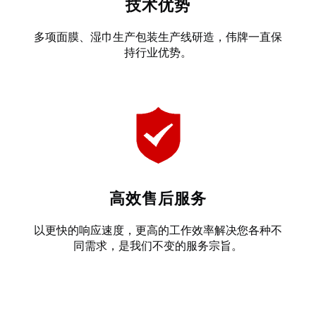
技术优势
多项面膜、湿巾生产包装生产线研造，伟牌一直保
持行业优势。
高效售后服务
以更快的响应速度，更高的工作效率解决您各种不
同需求，是我们不变的服务宗旨。