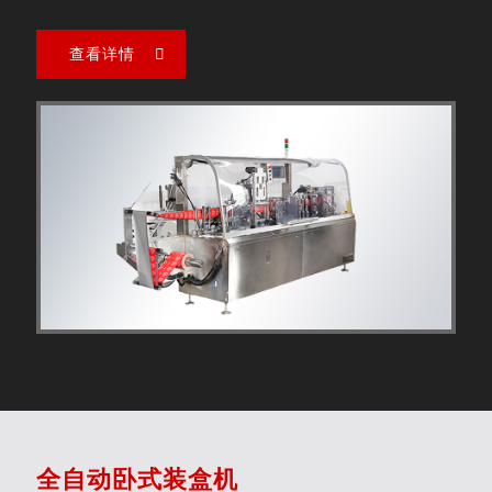
查看详情
全自动卧式装盒机