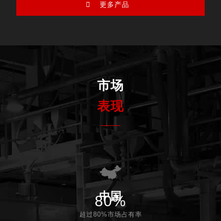
更多产品
市场
表现
中国
80%
超过80%市场占有率