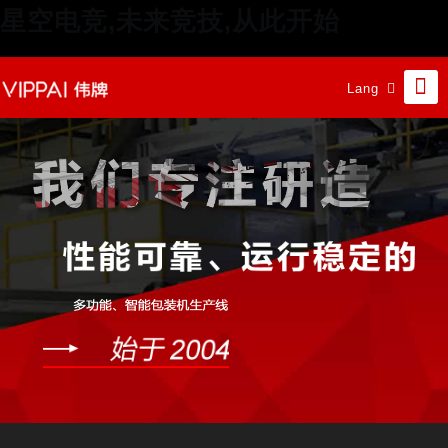
星空电竞,未来竞技,从此开始
Lang