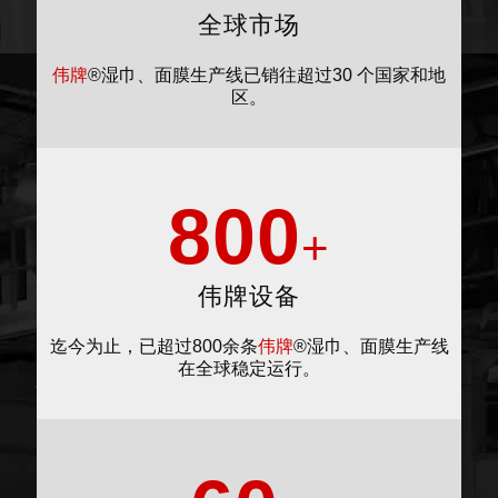
全球市场
伟牌
®湿巾、面膜生产线已销往超过30 个国家和地
区。
800
+
伟牌设备
迄今为止，已超过800余条
伟牌
®湿巾、面膜生产线
在全球稳定运行。