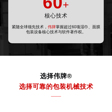
60
+
核心技术
紧随全球领先技术，
伟牌
掌握超过60项湿巾、面膜
包装设备核心技术与软件著作权。
选择伟牌®
选择可靠的包装机械技术