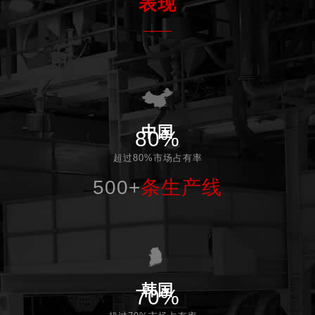
表现
中国
80%
超过80%市场占有率
500+
条生产线
韩国
70%